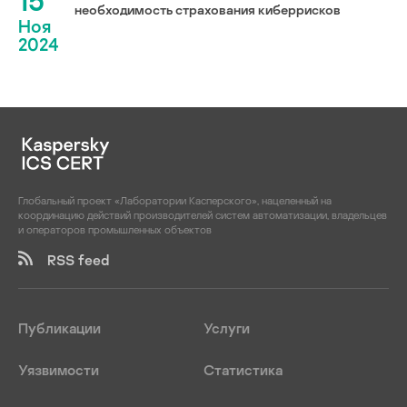
15
необходимость страхования киберрисков
Ноя
2024
Глобальный проект «Лаборатории Касперского», нацеленный на
координацию действий производителей систем автоматизации, владельцев
и операторов промышленных объектов
RSS feed
Публикации
Услуги
Уязвимости
Статистика