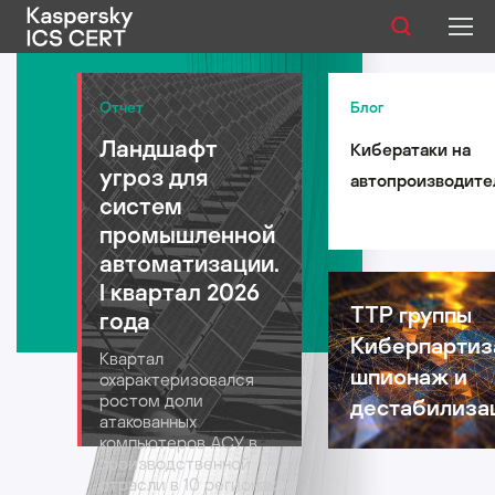
Публикации
Отчет
Блог
Ландшафт
Кибератаки на
Услуги
угроз для
автопроизводите
Уязвимости
систем
такси и
промышленной
логистические
Статистика
автоматизации.
компании: риски 
I квартал 2026
автомобильной
TTP группы
года
индустрии в 2026
Киберпартиз
Русский
Квартал
году
шпионаж и
охарактеризовался
ростом доли
дестабилиза
атакованных
компьютеров АСУ в
производственной
отрасли в 10 регионах