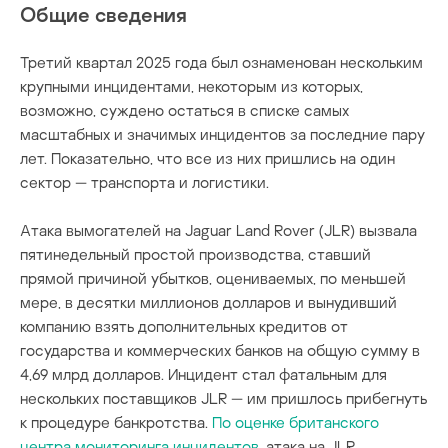
Общие сведения
строительство
Третий квартал 2025 года был ознаменован нескольким
крупными инцидентами, некоторым из которых,
текстильная промышленность
возможно, суждено остаться в списке самых
масштабных и значимых инцидентов за последние пару
транспорт
лет. Показательно, что все из них пришлись на один
сектор — транспорта и логистики.
утечка данных
электронная промышленность
Атака вымогателей на Jaguar Land Rover (JLR) вызвала
пятинедельный простой производства, ставший
энергетика
прямой причиной убытков, оцениваемых, по меньшей
мере, в десятки миллионов долларов и вынудивший
компанию взять дополнительных кредитов от
государства и коммерческих банков на общую сумму в
4,69 млрд долларов. Инцидент стал фатальным для
нескольких поставщиков JLR — им пришлось прибегнуть
к процедуре банкротства.
По оценке британского
центра мониторинга инцидентов
, атака на JLR