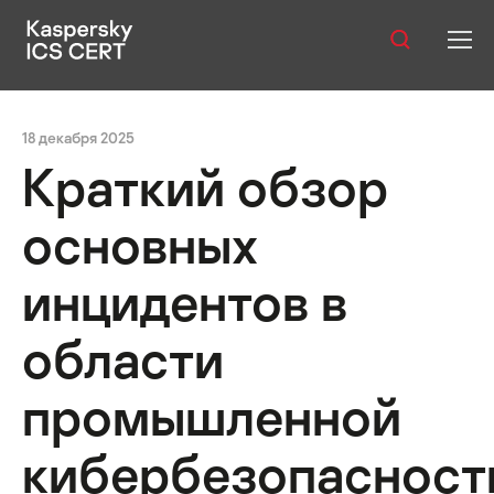
Оглавление:
Публикации
еагированию на инциденты
Инциденты в крупных органи
18 декабря 2025
Услуги
Краткий обзор
Уязвимости
основных
Статистика
инцидентов в
области
Русский
промышленной
кибербезопасност