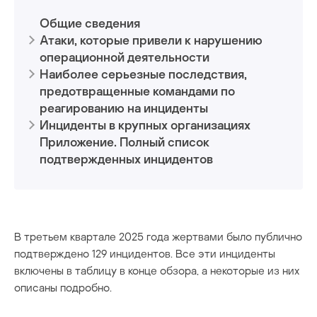
Общие сведения
коммунальные службы
­­Атаки, которые привели к нарушению
логистика
операционной деятельности
Наиболее серьезные последствия,
металлургия
предотвращенные командами по
реагированию на инциденты
обзор киберинцидентов
Инциденты в крупных организациях
Приложение. Полный список
отказ IT-сервисов
подтвержденных инцидентов
отказ в операциях
отказ в производстве
В третьем квартале 2025 года жертвами было публично
пищевая промышленность
подтверждено 129 инцидентов. Все эти инциденты
включены в таблицу в конце обзора, а некоторые из них
программы-вымогатели
описаны подробно.
производственный сектор