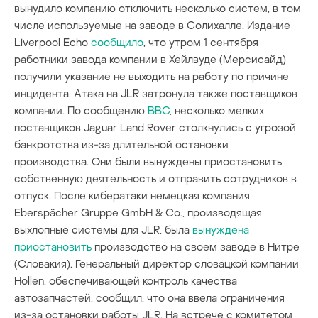
вынудило компанию отключить несколько систем, в том
числе используемые на заводе в Солихалле. Издание
Liverpool Echo
сообщило
, что утром 1 сентября
работники завода компании в Хейлвуде (Мерсисайд)
получили указание не выходить на работу по причине
инцидента. Атака на JLR затронула также поставщиков
компании. По сообщению
BBC
, несколько мелких
поставщиков Jaguar Land Rover столкнулись с угрозой
банкротства из-за длительной остановки
производства. Они были вынуждены приостановить
собственную деятельность и отправить сотрудников в
отпуск. После кибератаки немецкая компания
Eberspächer Gruppe GmbH & Co., производящая
выхлопные системы для JLR, была
вынуждена
приостановить
производство на своем заводе в Нитре
(Словакия). Генеральный директор словацкой компании
Hollen, обеспечивающей контроль качества
автозапчастей, сообщил, что она ввела ограничения
из-за остановки работы JLR. На встрече с комитетом