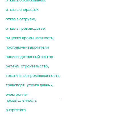
VNC
энергетика
VPN
отказ в операциях
,
Wi-Fi
отказ в отгрузке
,
WPA2
отказ в производстве
,
Физически из
сети
пищевая промышленность
,
видеокамеры
программы-вымогатели
,
интернет вещ
производственный сектор
,
искусственны
квантовые выч
ретейл
,
строительство
,
облачные сер
текстильная промышленность
,
прошивки
транспорт
,
утечка данных
,
сетевое обору
стеганография
электронная
,
промышленность
фаззинг
цифровые дво
энергетика