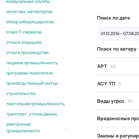
коммунальные службы
,
логистика
,
металлургия
,
Поиск по дате
обзор киберинцидентов
,
отказ IT-сервисов
,
01.12.2016 - 07.08.2
отказ в операциях
,
Поиск по автору
отказ в производстве
,
пищевая промышленность
,
Все авторы
APT
30
Kaspersky GE
программы-вымогатели
,
Kaspersky ICS
Andariel
АСУ ТП
производственный сектор
,
5
Kaspersky Thre
APT29
строительство
,
Сергей Ануфр
APT31
кибербезопас
Виды угроз
30
Василий Бузо
текстильная промышленность
,
APT41
модель угроз
Евгений Гонча
APT43
транспорт
,
утечка данных
,
обзор кибери
0-day
Вредоносные пр
Артем Зиненк
Budworm
промышленна
электронная
adversary-in-t
Александр Коз
,
Cloud Atlas/In
кибербезопас
промышленность
APT
CloudWizard
Никита Комар
Законы и регули
Crouching Yeti
статистика