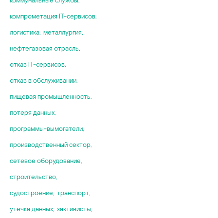
строительств
Telit
Detection
RDP
судостроение
компрометация IT-сервисов
,
НКЦКИ
MOVEit MFT
SMTP
текстильная 
ФСБ
RMS
логистика
,
металлургия
,
UMAS
транспорт
ФСТЭК
SafeNet
UMTS
нефтегазовая отрасль
,
утилизация от
Хактивисты
TeamViewer
unitronics
отказ IT-сервисов
,
фармацевтика
вендоры
ThingsPro Suit
USB
электронная 
отказ в обслуживании
,
VNC
энергетика
пищевая промышленность
,
VPN
Wi-Fi
потеря данных
,
WPA2
программы-вымогатели
,
Физически из
сети
производственный сектор
,
видеокамеры
сетевое оборудование
,
интернет вещ
строительство
,
искусственны
квантовые выч
судостроение
,
транспорт
,
облачные сер
утечка данных
,
хактивисты
,
прошивки