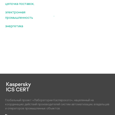
цепочка поставок
,
сетевое обору
стеганография
электронная
,
промышленность
фаззинг
цифровые дво
энергетика
Глобальный проект «Лаборатории Касперского», нацеленный на
координацию действий производителей систем автоматизации, владельцев
и операторов промышленных объектов