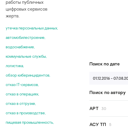
работы публичных
цифровых сервисов
жертв.
yтечка персональных данных
,
автомобилестроение
,
водоснабжение
,
коммунальные службы
,
Поиск по дате
логистика
,
обзор киберинцидентов
,
01.12.2016 - 07.08.2
отказ IT-сервисов
,
Поиск по автору
отказ в операциях
,
отказ в отгрузке
,
Все авторы
APT
30
отказ в производстве
,
Kaspersky ICS
Сергей Ануфр
пищевая промышленность
,
Andariel
АСУ ТП
5