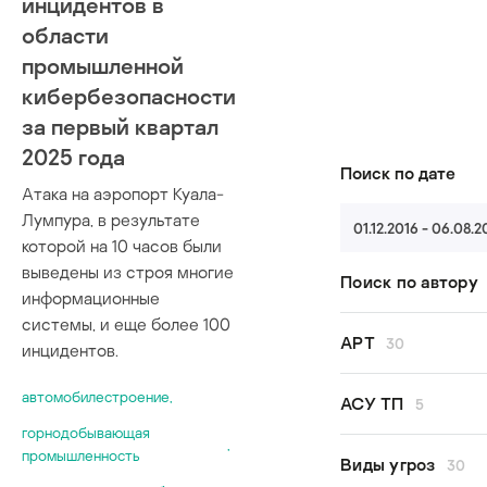
инцидентов в
области
промышленной
кибербезопасности
за первый квартал
2025 года
Поиск по дате
Атака на аэропорт Куала-
Лумпура, в результате
01.12.2016 - 06.08.
которой на 10 часов были
выведены из строя многие
Поиск по автору
информационные
системы, и еще более 100
Все авторы
APT
30
инцидентов.
Kaspersky ICS
Сергей Ануфр
автомобилестроение
,
Andariel
АСУ ТП
5
Василий Бузо
APT29
горнодобывающая
,
Евгений Гонча
APT31
промышленность
кибербезопас
Виды угроз
30
Артем Зиненк
APT41
модель угроз