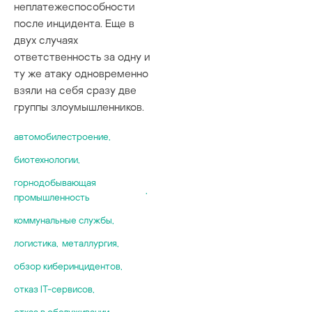
Royal
неплатежеспособности
интеграция АС
UMAS
ФСТЭК
SafeNet
Ryuk
после инцидента. Еще в
ирригация
UMTS
Хактивисты
TeamViewer
ShadowPad
двух случаях
коммунальные
unitronics
вендоры
ThingsPro Suit
ответственность за одну и
Snake
логистика
USB
ту же атаку одновременно
SunBurst
металлургия
VNC
взяли на себя сразу две
ThreatNeedle
нефтегазовая 
VPN
группы злоумышленников.
Vice Society
пищевая пром
Wi-Fi
WannaCry
производстве
WPA2
автомобилестроение
,
утечка данных
ретейл
Физически из
биотехнологии
,
сети
роботизация
видеокамеры
статистика
горнодобывающая
,
интернет вещ
промышленность
строительств
искусственны
судостроение
коммунальные службы
,
квантовые выч
текстильная 
логистика
,
металлургия
,
облачные сер
транспорт
прошивки
обзор киберинцидентов
,
утилизация от
сетевое обору
фармацевтика
отказ IT-сервисов
,
стеганография
электронная 
отказ в обслуживании
,