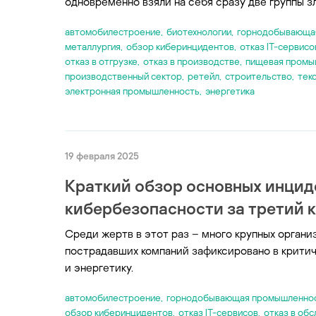
одновременно взяли на себя сразу две группы 
автомобилестроение
,
биотехнологии
,
горнодобывающа
металлургия
,
обзор киберинцидентов
,
отказ IT-сервисо
отказ в отгрузке
,
отказ в производстве
,
пищевая промы
производственный сектор
,
ретейл
,
строительство
,
тек
электронная промышленность
,
энергетика
19 февраля 2025
Краткий обзор основных инцид
кибербезопасности за третий к
Среди жертв в этот раз – много крупных органи
пострадавших компаний зафиксировано в критич
и энергетику.
автомобилестроение
,
горнодобывающая промышленно
обзор киберинцидентов
,
отказ IT-сервисов
,
отказ в об