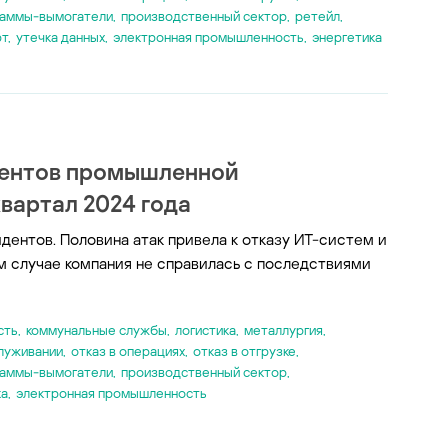
раммы-вымогатели
,
производственный сектор
,
ретейл
,
рт
,
утечка данных
,
электронная промышленность
,
энергетика
дентов промышленной
вартал 2024 года
ентов. Половина атак привела к отказу ИТ-систем и
 случае компания не справилась с последствиями
сть
,
коммунальные службы
,
логистика
,
металлургия
,
служивании
,
отказ в операциях
,
отказ в отгрузке
,
раммы-вымогатели
,
производственный сектор
,
ка
,
электронная промышленность