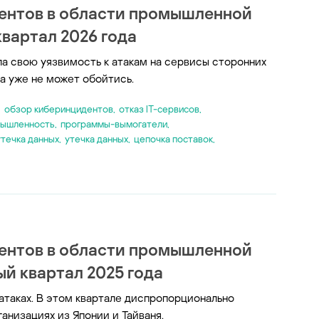
ентов в области промышленной
вартал 2026 года
а свою уязвимость к атакам на сервисы сторонних
а уже не может обойтись.
,
обзор киберинцидентов
,
отказ IT-сервисов
,
мышленность
,
программы-вымогатели
,
утечка данных
,
утечка данных
,
цепочка поставок
,
ентов в области промышленной
й квартал 2025 года
атаках. В этом квартале диспропорционально
анизациях из Японии и Тайваня.