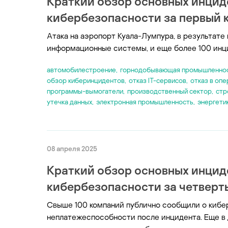
Краткий обзор основных инцид
кибербезопасности за первый к
Атака на аэропорт Куала-Лумпура, в результате
информационные системы, и еще более 100 инц
автомобилестроение
,
горнодобывающая промышленно
обзор киберинцидентов
,
отказ IT-сервисов
,
отказ в опе
программы-вымогатели
,
производственный сектор
,
стр
утечка данных
,
электронная промышленность
,
энергети
08 апреля 2025
Краткий обзор основных инцид
кибербезопасности за четверты
Свыше 100 компаний публично сообщили о кибера
неплатежеспособности после инцидента. Еще в д