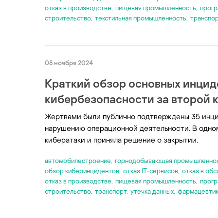
отказ в производстве
,
пищевая промышленность
,
прог
строительство
,
текстильная промышленность
,
транспо
08 ноября 2024
Краткий обзор основных инци
кибербезопасности за второй к
Жертвами были публично подтверждены 35 инцид
нарушению операционной деятельности. В одном
кибератаки и приняла решение о закрытии.
автомобилестроение
,
горнодобывающая промышленно
обзор киберинцидентов
,
отказ IT-сервисов
,
отказ в об
отказ в производстве
,
пищевая промышленность
,
прог
строительство
,
транспорт
,
утечка данных
,
фармацевти