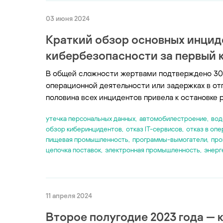
03 июня 2024
Краткий обзор основных инци
кибербезопасности за первый к
В общей сложности жертвами подтверждено 30
операционной деятельности или задержках в отг
половина всех инцидентов привела к остановке
yтечка персональных данных
,
автомобилестроение
,
вод
обзор киберинцидентов
,
отказ IT-сервисов
,
отказ в опе
пищевая промышленность
,
программы-вымогатели
,
про
цепочка поставок
,
электронная промышленность
,
энерг
11 апреля 2024
Второе полугодие 2023 года — 