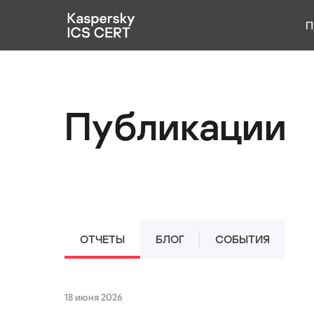
П
Публикации
Услуги
Публикации
Уязвимости
Статистика
Русский
ОТЧЕТЫ
БЛОГ
СОБЫТИЯ
18 июня 2026