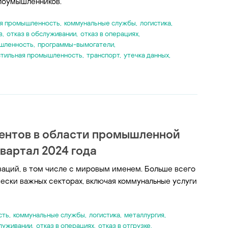
злоумышленников.
я промышленность
,
коммунальные службы
,
логистика
,
в
,
отказ в обслуживании
,
отказ в операциях
,
шленность
,
программы-вымогатели
,
стильная промышленность
,
транспорт
,
утечка данных
,
ентов в области промышленной
вартал 2024 года
заций, в том числе с мировым именем. Больше всего
ески важных секторах, включая коммунальные услуги
сть
,
коммунальные службы
,
логистика
,
металлургия
,
служивании
,
отказ в операциях
,
отказ в отгрузке
,