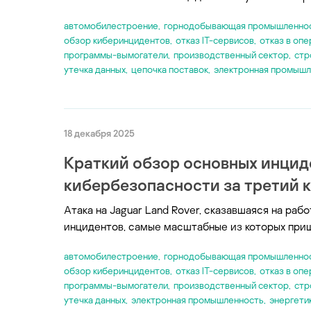
автомобилестроение
,
горнодобывающая промышленно
обзор киберинцидентов
,
отказ IT-сервисов
,
отказ в опе
программы-вымогатели
,
производственный сектор
,
стр
утечка данных
,
цепочка поставок
,
электронная промышл
18 декабря 2025
Краткий обзор основных инцид
кибербезопасности за третий к
Атака на Jaguar Land Rover, сказавшаяся на раб
инцидентов, самые масштабные из которых приш
автомобилестроение
,
горнодобывающая промышленно
обзор киберинцидентов
,
отказ IT-сервисов
,
отказ в опе
программы-вымогатели
,
производственный сектор
,
стр
утечка данных
,
электронная промышленность
,
энергети