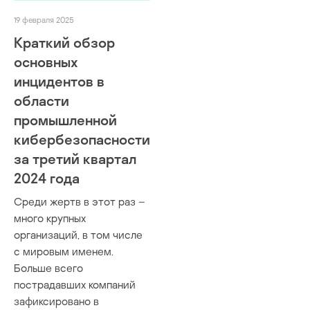
видеокамеры
19 февраля 2025
интернет вещ
искусственны
Краткий обзор
квантовые выч
основных
облачные сер
инцидентов в
прошивки
области
сетевое обору
промышленной
стеганография
кибербезопасности
фаззинг
за третий квартал
цифровые дво
2024 года
Среди жертв в этот раз –
много крупных
организаций, в том числе
с мировым именем.
Больше всего
пострадавших компаний
зафиксировано в