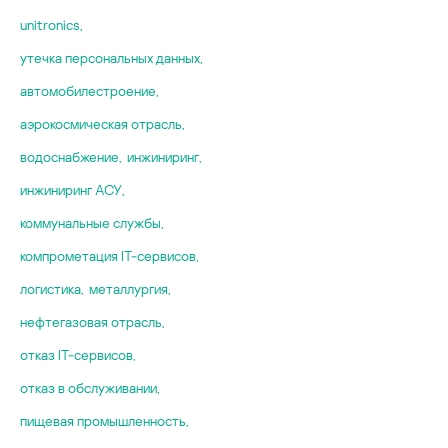
unitronics
,
yтечка персональных данных
,
автомобилестроение
,
аэрокосмическая отрасль
,
водоснабжение
,
инжиниринг
,
инжиниринг АСУ
,
коммунальные службы
,
компрометация IT-сервисов
,
логистика
,
металлургия
,
нефтегазовая отрасль
,
отказ IT-сервисов
,
отказ в обслуживании
,
пищевая промышленность
,