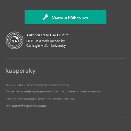
Скачать PGP-ключ
Authorized to Use CERT™
CERT is a mark owned by
Carnegie Mellon University
© 2026 АО «Лаборатория Касперского»
Политика конфиденциальности
Условия использования
Если у вас остались вопросы, напишите нам
ics-cert@kaspersky.com