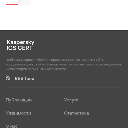
Глобальный проект «Лаборатории Касперского», нацеленный на
координацию действий производителей систем автоматизации, владельцев
и операторов промышленных объектов
RSS feed
Публикации
Услуги
Уязвимости
Статистика
О нас