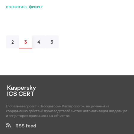
статистика
,
фишинг
2
3
4
5
Глобальный проект «Лаборатории Касперского», нацеленный на
координацию действий производителей систем автоматизации, владельцев
и операторов промышленных объектов
RSS feed