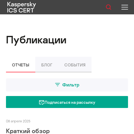
Публикации
Публикации
Услуги
Уязвимости
ОТЧЕТЫ
БЛОГ
СОБЫТИЯ
Статистика
Фильтр
Русский
Подписаться на рассылку
08 апреля 2025
Краткий обзор