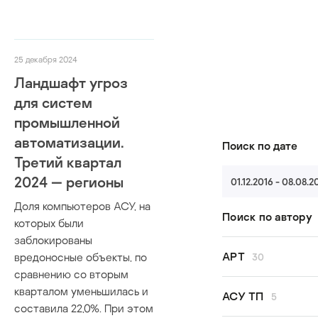
25 декабря 2024
Ландшафт угроз
для систем
промышленной
автоматизации.
Поиск по дате
Третий квартал
2024 — регионы
01.12.2016 - 08.08.2
Доля компьютеров АСУ, на
Поиск по автору
которых были
заблокированы
Все авторы
APT
вредоносные объекты, по
30
Kaspersky GE
сравнению со вторым
Kaspersky ICS
кварталом уменьшилась и
Andariel
АСУ ТП
5
Kaspersky Thre
составила 22,0%. При этом
APT29